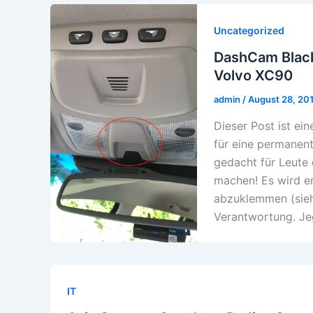
Uncategorized
DashCam Black
Volvo XC90
admin
/
August 28, 20
Dieser Post ist e
für eine permanent
gedacht für Leute 
machen! Es wird e
abzuklemmen (sieh
Verantwortung. Je
IT