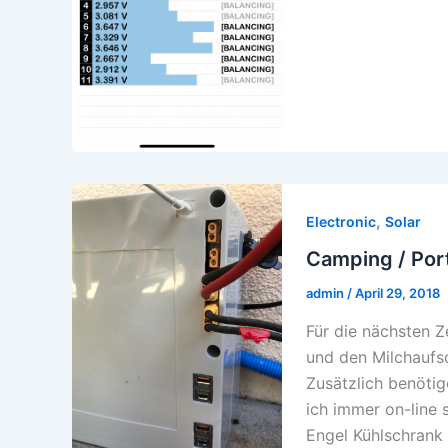
,
Electronic
Solar
Camping / Por
admin
/
April 29, 2018
Für die nächsten Z
und den Milchauf
Zusätzlich benöti
ich immer on-line 
Engel Kühlschrank