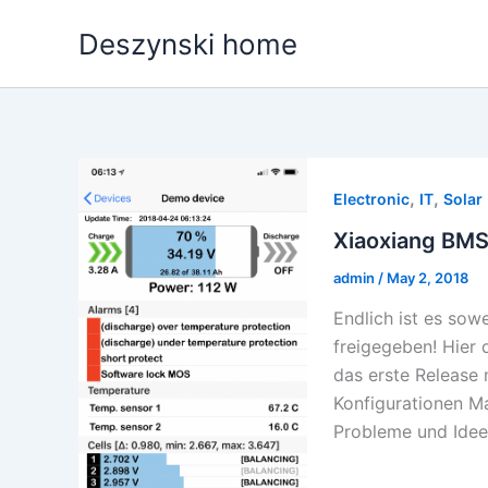
Skip
Deszynski home
to
content
,
,
Electronic
IT
Solar
Xiaoxiang BMS 
admin
/
May 2, 2018
Endlich ist es so
freigegeben! Hier 
das erste Release 
Konfigurationen M
Probleme und Idee