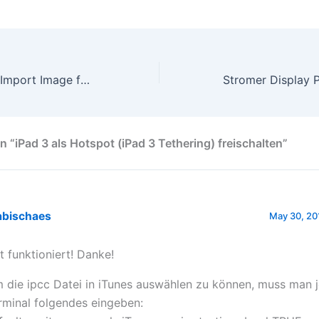
NextGen Gallery Import Image folder – fix
n “iPad 3 als Hotspot (iPad 3 Tethering) freischalten”
abischaes
May 30, 20
t funktioniert! Danke!
 die ipcc Datei in iTunes auswählen zu können, muss man 
rminal folgendes eingeben: