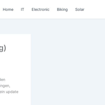
Home
IT
Electronic
Biking
Solar
g)
den
ingen,
ein update