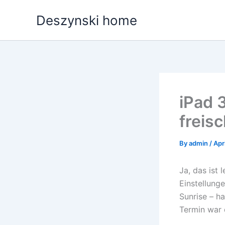
Skip
Deszynski home
to
content
iPad 
freis
By
admin
/
Apr
Ja, das ist
Einstellung
Sunrise – h
Termin war 