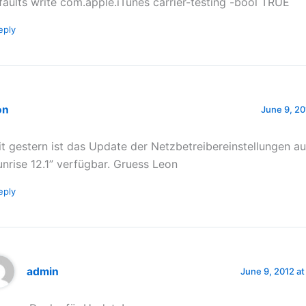
faults write com.apple.iTunes carrier-testing -bool TRUE
eply
on
June 9, 20
it gestern ist das Update der Netzbetreibereinstellungen au
unrise 12.1” verfügbar. Gruess Leon
eply
admin
June 9, 2012 at