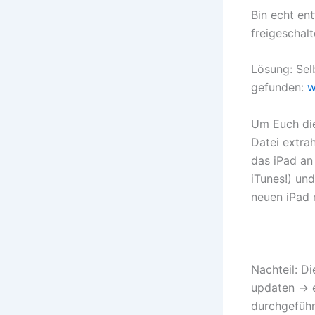
Bin echt en
freigeschalt
Lösung: Selb
gefunden:
w
Um Euch die
Datei extra
das iPad an
iTunes!) und
neuen iPad 
Nachteil: Di
updaten -> e
durchgeführt