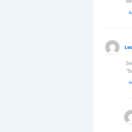
de
R
Le
Se
“S
R