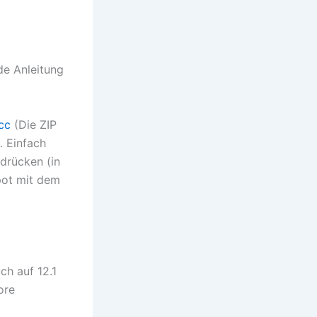
nde Anleitung
cc
(Die ZIP
. Einfach
 drücken (in
spot mit dem
ch auf 12.1
ore